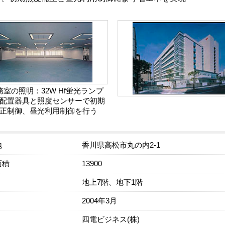
務室の照明：32W Hf蛍光ランプ
配置器具と照度センサーで初期
正制御、昼光利用制御を行う
地
香川県高松市丸の内2-1
面積
13900
地上7階、地下1階
2004年3月
四電ビジネス(株)