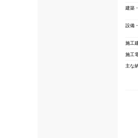
建築
設備
施工
施工
主な