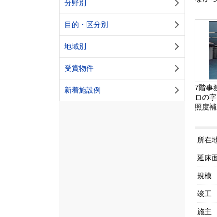
分野別
目的・区分別
地域別
受賞物件
7階事
新着施設例
ロの字
照度補
所在
延床
規模
竣工
施主