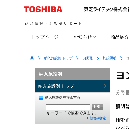
商品情報・お客様サポート
トップページ
お知らせ
商品紹
納入施設例 トップ
分野別
施設照明
ヨ
ヨ
納入施設例
納入施設例 トップ
分野
照明普
キーワードで検索できます。
詳細検索
Hf
なが