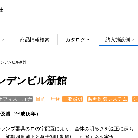
介
商品情報検索
カタログ
納入施設例
ンデンビル新館
ンデンビル新館
オフィス・庁舎
目的・用途
一般照明
照明制御システム
シ
及賞（平成16年）
蛍光ランプ器具のロの字配置により、全体の明るさを適正に保ち
ら、初期照度補正と昼光利用制御により省エネを実現