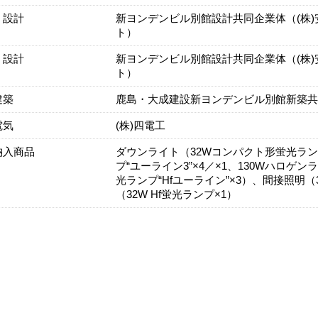
・設計
新ヨンデンビル別館設計共同企業体（(株)
ト）
・設計
新ヨンデンビル別館設計共同企業体（(株)
ト）
建築
鹿島・大成建設新ヨンデンビル別館新築共
電気
(株)四電工
納入商品
ダウンライト（32Wコンパクト形蛍光ランプ
プ“ユーライン3”×4／×1、130Wハロゲ
光ランプ“Hfユーライン”×3）、間接照明
（32W Hf蛍光ランプ×1）