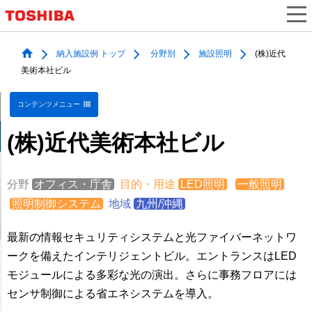
納入施設例 トップ
分野別
施設照明
(株)近代
美術本社ビル
コンテンツメニュー
(株)近代美術本社ビル
分野
オフィス・庁舎
目的・用途
LED照明
一般照明
照明制御システム
地域
九州/沖縄
最新の情報セキュリティシステムと光ファイバーネットワ
ークを備えたインテリジェントビル。エントランスはLED
モジュールによる多彩な光の演出。さらに事務フロアには
センサ制御による省エネシステムを導入。