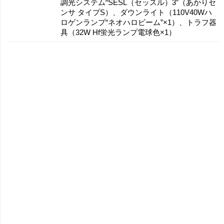
調光システム“SESL（セッスル）3”（あかりセ
ンサ タイプS）、ダウンライト（110V40Wハ
ロゲンランプ“ネオハロビーム”×1）、トラフ器
具（32W Hf蛍光ランプ電球色×1）