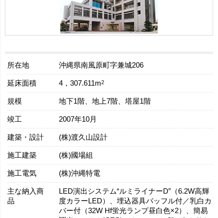
所在地
沖縄県南風原町字兼城206
延床面積
2
4，307.611m
規模
地下1階、地上7階、塔屋1階
竣工
2007年10月
建築・設計
(株)渡久山設計
施工建築
(株)國場組
施工電気
(株)沖縄特電
主な納入商
LED演出システム“ルミライナーD”（6.2W高輝
品
度カラーLED）、埋込器具バッフル付／乳白カ
バー付（32W Hf蛍光ランプ昼白色×2）、簡易