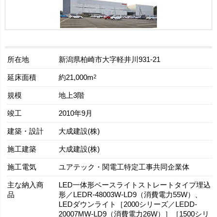
所在地
新潟県柏崎市大字軽井川931-21
延床面積
2
約21,000m
規模
地上3階
竣工
2010年9月
建築・設計
大成建設(株)
施工建築
大成建設(株)
施工電気
ユアテック・関電工特定工事共同企業体
主な納入商
LED一体形ベースライトストレートタイプ埋込
品
形／LEDR-48003W-LD9（消費電力55W）、
LEDダウンライト［2000シリーズ／LEDD-
20007MW-LD9（消費電力26W）］［1500シリ