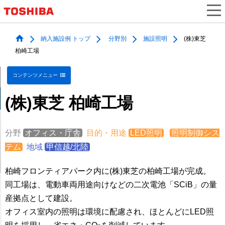
納入施設例 トップ
分野別
施設照明
(株)東芝
柏崎工場
コンテンツメニュー
(株)東芝 柏崎工場
分野
オフィス・庁舎
目的・用途
LED照明
照明制御シス
テム
地域
甲信越/北陸
柏崎フロンティアパーク内に(株)東芝の柏崎工場が完成。
同工場は、電動車両用途向けなどの二次電池「SCiB」の量
産拠点として建設。
オフィス室内の照明は環境に配慮され、ほとんどにLED照