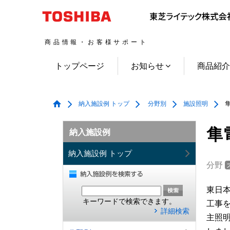
商品情報・お客様サポート
トップページ
お知らせ
商品紹
納入施設例 トップ
分野別
施設照明
隼
隼
納入施設例
納入施設例 トップ
分野
東日本
キーワードで検索できます。
工事
詳細検索
主照