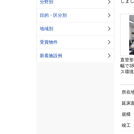
しま
分野別
目的・区分別
地域別
受賞物件
新着施設例
直管形
幅で3
ス環境
所在
延床
規模
竣工