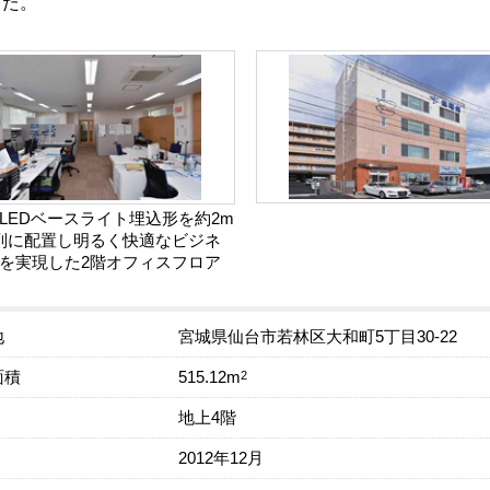
した。
LEDベースライト埋込形を約2m
列に配置し明るく快適なビジネ
を実現した2階オフィスフロア
地
宮城県仙台市若林区大和町5丁目30-22
面積
2
515.12m
地上4階
2012年12月