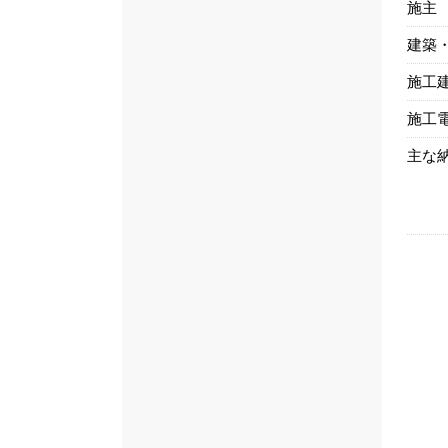
施主
建築
施工
施工
主な