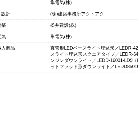
隼電気(株)
・設計
(株)建築事務所アク・アク
建築
松井建設(株)
電気
隼電気(株)
納入商品
直管形LEDベースライト埋込形／LEDR-42
スライト埋込形スクエアタイプ／LEDR-64
ンジンダウンライト／LEDD-16001-LD9（L
ットフラット形ダウンライト／LEDD85010（