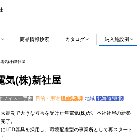
介
商品情報検索
カタログ
納入施設例
電気(株)新社屋
電気(株)新社屋
オフィス・庁舎
目的・用途
LED照明
地域
北海道/東北
大震災で大きな被害を受けた隼電気(株)が、本社社屋の新築
を完了。
明にLED器具を採用し、環境配慮型の事業所として再スタート