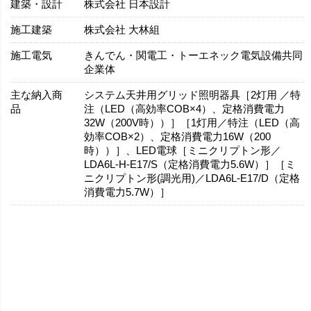
建築・設計
株式会社 日本設計
施工建築
株式会社 大林組
施工電気
きんでん・関電工・トーエネック電気設備共同
企業体
主な納入商
システム天井用グリッド照明器具［2灯用 ／特
品
注（LED（高効率COB×4）、定格消費電力
32W（200V時））］［1灯用／特注（LED（高
効率COB×2）、定格消費電力16W（200
時））］、LED電球［ミニクリプトン形／
LDA6L-H-E17/S（定格消費電力5.6W）］［ミ
ニクリプトン形(調光用)／LDA6L-E17/D（定格
消費電力5.7W）］