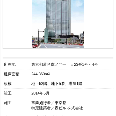
所在地
東京都港区虎ノ門一丁目23番1号～4号
延床面積
2
244,360m
規模
地上52階、地下5階、塔屋1階
竣工
2014年5月
施主
事業施行者／東京都
特定建築者／森ビル 株式会社