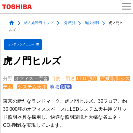
納入施設例 トップ
分野別
施設照明
虎ノ門ヒ
ルズ
コンテンツメニュー
虎ノ門ヒルズ
分野
オフィス・庁舎
目的・用途
LED照明
照明制御シス
テム
システム天井
地域
関東
東京の新たなランドマーク、虎ノ門ヒルズ。30フロア、約
30,000坪のオフィススペースにLEDシステム天井用グリッ
ド照明器具を採用し、快適な照明環境と大幅な省エネ・
CO
削減を実現しています。
2