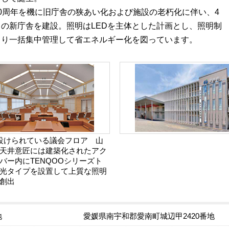
0周年を機に旧庁舎の狭あい化および施設の老朽化に伴い、4
ての新庁舎を建設。照明はLEDを主体とした計画とし、照明制
より一括集中管理して省エネルギー化を図っています。
設けられている議会フロア 山
天井意匠には建築化されたアク
バー内にTENQOOシリーズト
光タイプを設置して上質な照明
創出
地
愛媛県南宇和郡愛南町城辺甲2420番地