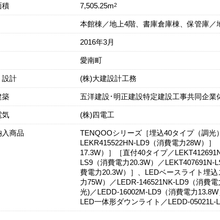
面積
2
7,505.25m
本館棟／地上4階、書庫倉庫棟、保管庫／
2016年3月
愛南町
・設計
(株)大建設計工務
建築
五洋建設･明正建設特定建設工事共同企業
電気
(株)四電工
納入商品
TENQOOシリーズ［埋込40タイプ（調光）／
LEKR415522HN-LD9（消費電力28W）］
17.3W）］［直付40タイプ／LEKT412691N
LS9（消費電力20.3W）／LEKT407691N-
費電力20.3W）］、LEDベースライト埋込スク
力75W）／LEDR-146521NK-LD9（
光)／LEDD-16002M-LD9（消費電力13.8
LED一体形ダウンライト／LEDD-05021L-