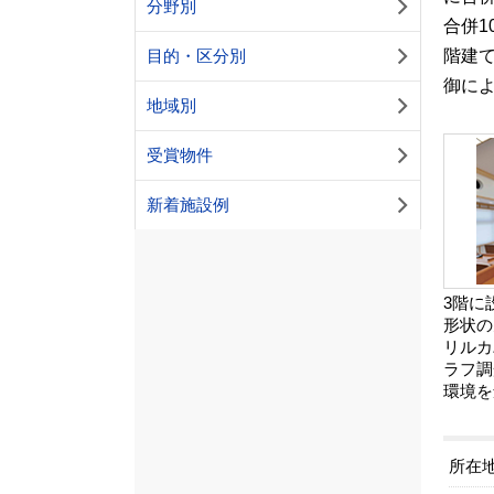
分野別
合併1
階建
目的・区分別
御に
地域別
受賞物件
新着施設例
3階に
形状の
リルカ
ラフ調
環境を
所在