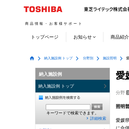
商品情報・お客様サポート
トップページ
お知らせ
商品紹
納入施設例 トップ
分野別
施設照明
愛
愛
納入施設例
納入施設例 トップ
分野
照明普
キーワードで検索できます。
詳細検索
愛媛県
に合