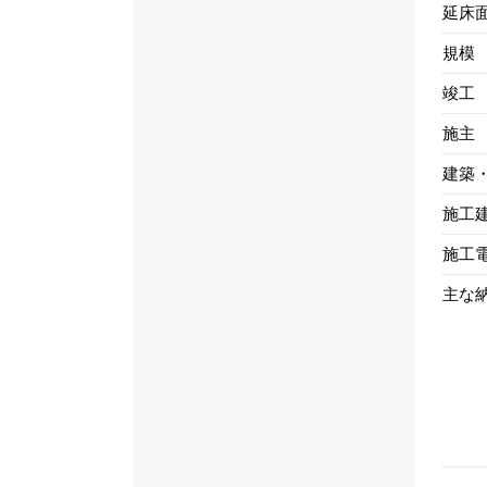
延床
規模
竣工
施主
建築
施工
施工
主な