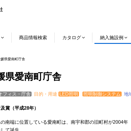
介
商品情報検索
カタログ
納入施設例
媛県愛南町庁舎
媛県愛南町庁舎
オフィス・庁舎
目的・用途
LED照明
照明制御システム
地
及賞（平成28年）
の南端に位置している愛南町は、南宇和郡の旧町村が2004年
併して誕生。