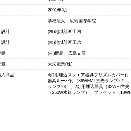
2001年8月
学校法人 広島国際学院
・設計
(株)地域計画工房
・設計
(株)地域計画工房
建築
(株)間組 広島支店
電気
大栄電業(株)
納入商品
4灯用埋込スクエア器具プリズムカバー付（
器具ルーバ付（36WFML蛍光ランプ×2）
ランプ×3）、2灯用埋込器具（32WHf
（250W水銀ランプ）、ブラケット（13W