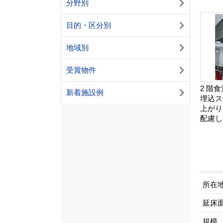
分野別
目的・区分別
地域別
受賞物件
2 階
新着施設例
埋込ス
上がり
配慮し
所在
延床
規模