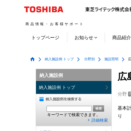
商品情報・お客様サポート
トップページ
お知らせ
商品紹
納入施設例 トップ
分野別
施設照明
広
広
納入施設例
納入施設例 トップ
分野
基本
キーワードで検索できます。
り
詳細検索