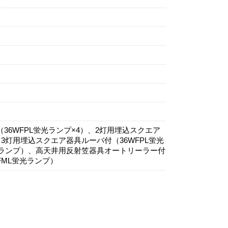
36WFPL蛍光ランプ×4）、2灯用埋込スクエア
、3灯用埋込スクエア器具ルーバ付（36WFPL蛍光
蛍光ランプ）、高天井用反射笠器具オートリーラー付
FML蛍光ランプ）