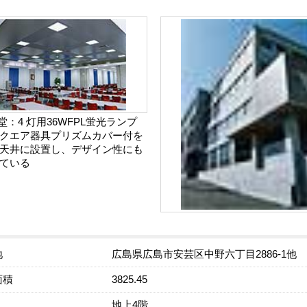
食堂：4 灯用36WFPL蛍光ランプ
クエア器具プリズムカバー付を
天井に設置し、デザイン性にも
ている
地
広島県広島市安芸区中野六丁目2886-1他
面積
3825.45
地上4階