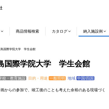
介
商品情報検索
カタログ
納入施設例
島国際学院大学 学生会館
島国際学院大学 学生会館
学校・教育施設
目的・用途
一般照明
地域
中国/四国
計画からの参加で、竣工後のことも考えた余裕のある現場づく