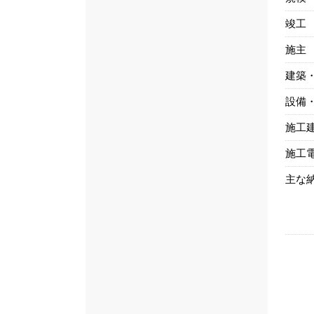
竣工
施主
建築
設備
施工
施工
主な