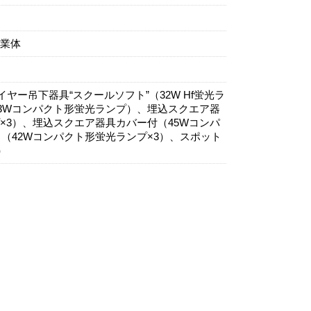
業体
ヤー吊下器具“スクールソフト”（32W Hf蛍光ラ
／13Wコンパクト形蛍光ランプ）、埋込スクエア器
×3）、埋込スクエア器具カバー付（45Wコンパ
（42Wコンパクト形蛍光ランプ×3）、スポット
）