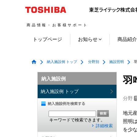
商品情報・お客様サポート
トップページ
お知らせ
商品紹
納入施設例 トップ
分野別
施設照明
羽
羽
納入施設例
納入施設例 トップ
分野
地元
キーワードで検索できます。
照明
詳細検索
を少