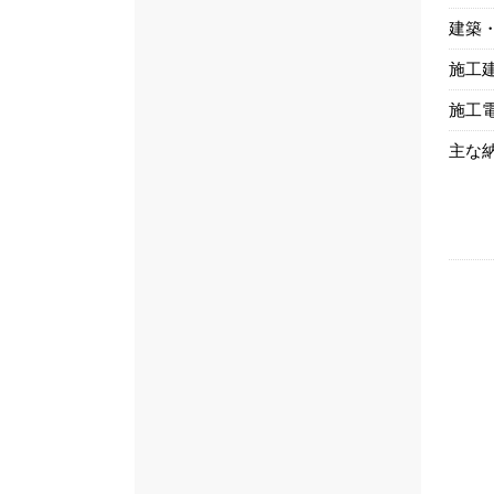
建築
施工
施工
主な