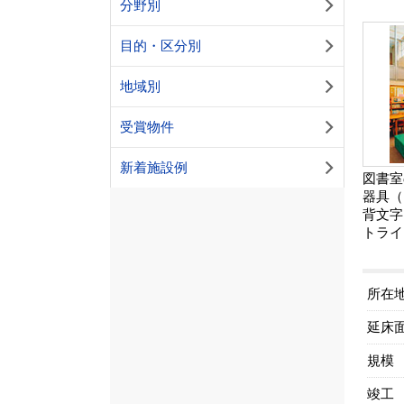
分野別
目的・区分別
地域別
受賞物件
新着施設例
図書室
器具（
背文字
トライ
所在
延床
規模
竣工