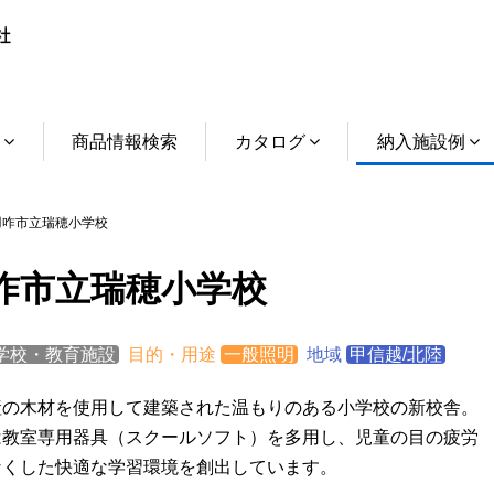
介
商品情報検索
カタログ
納入施設例
咋市立瑞穂小学校
咋市立瑞穂小学校
学校・教育施設
目的・用途
一般照明
地域
甲信越/北陸
産の木材を使用して建築された温もりのある小学校の新校舎。
は教室専用器具（スクールソフト）を多用し、児童の目の疲労
なくした快適な学習環境を創出しています。