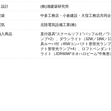
・設計
(株)浦建築研究所
建築
中多工務店・小倉建設・大窪工務店共同企
電気
北陸電気設備工業(株)
納入商品
直付器具“スクールソフト”バッフル付／ワイ
ンプ×2）、ダウンライト（32W／18W
具ルーバ付（45Wコンパクト形蛍光ランプ
クト形蛍光ランプ×4）、ロフトペンダント
ライト（JDR60W“ネオハロビーム”中角形