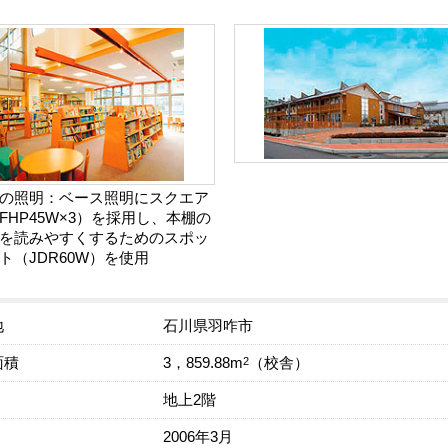
の照明：ベース照明にスクエア
FHP45W×3）を採用し、本棚の
を読みやすくするためのスポッ
ト（JDR60W）を使用
地
石川県羽咋市
面積
2
3，859.88m
（校舎）
地上2階
2006年3月