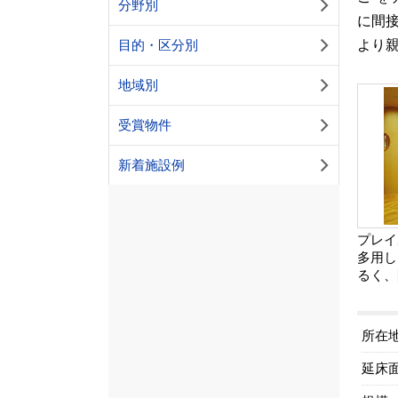
分野別
に間
より
目的・区分別
地域別
受賞物件
新着施設例
プレイ
多用し
るく、
所在
延床