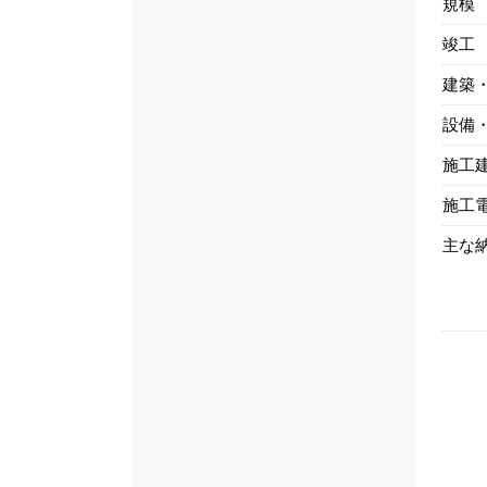
規模
竣工
建築
設備
施工
施工
主な