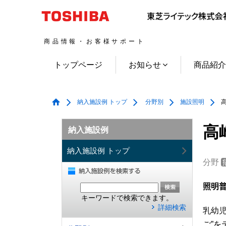
商品情報・お客様サポート
トップページ
お知らせ
商品紹
納入施設例 トップ
分野別
施設照明
高
高
納入施設例
納入施設例 トップ
分野
照明普
キーワードで検索できます。
詳細検索
乳幼
ご”