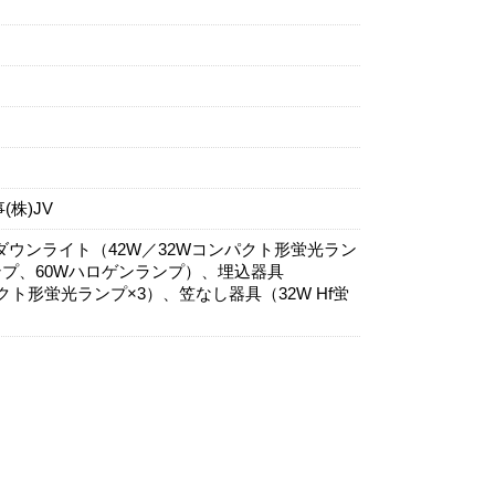
株)JV
ダウンライト（42W／32Wコンパクト形蛍光ラン
ンプ、60Wハロゲンランプ）、埋込器具
クト形蛍光ランプ×3）、笠なし器具（32W Hf蛍