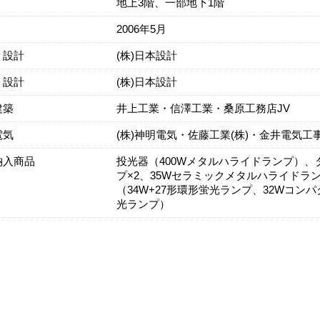
地上3階、一部地下1階
2006年5月
・設計
(株)日本設計
・設計
(株)日本設計
建築
井上工業・信澤工業・桑原工務店JV
電気
(株)神明電気・佐藤工業(株)・金井電気工事(
納入商品
投光器（400Wメタルハライドランプ）、
プ×2、35Wセラミックメタルハライドラ
（34W+27形環形蛍光ランプ、32Wコンパ
光ランプ）