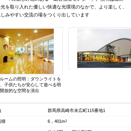
接光を取り入れた優しい快適な光環境のなかで、より楽しく、
親しみやすい交流の場をつくり出しています
ルームの照明：ダウンライトを
、子供たちが安心して遊べる明
開放的な空間を演出
地
群馬県高崎市末広町115番地1
面積
2
6，401m