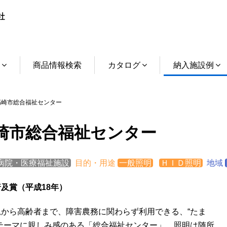
介
商品情報検索
カタログ
納入施設例
崎市総合福祉センター
崎市総合福祉センター
病院・医療福祉施設
目的・用途
一般照明
ＨＩＤ照明
地域
及賞（平成18年）
児から高齢者まで、障害農務に関わらず利用できる、“たま
をテーマに親しみ感のある「総合福祉センター」。照明は随所