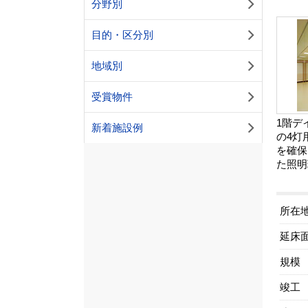
分野別
目的・区分別
地域別
受賞物件
1階デ
新着施設例
の4灯
を確保
た照明
所在
延床
規模
竣工