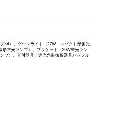
プ×4）、ダウンライト（27Wコンパクト形蛍光
W環形蛍光ランプ）、ブラケット（20W蛍光ラン
光ランプ）、直付器具／遮光角制御形器具バッフル