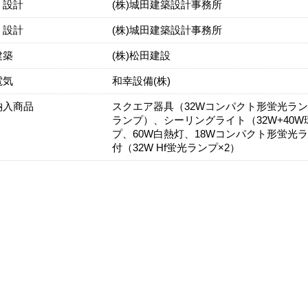
・設計
(株)城田建築設計事務所
・設計
(株)城田建築設計事務所
建築
(株)松田建設
電気
和幸設備(株)
納入商品
スクエア器具（32Wコンパクト形蛍光ラン
ランプ）、シーリングライト（32W+40
プ、60W白熱灯、18Wコンパクト形蛍
付（32W Hf蛍光ランプ×2）