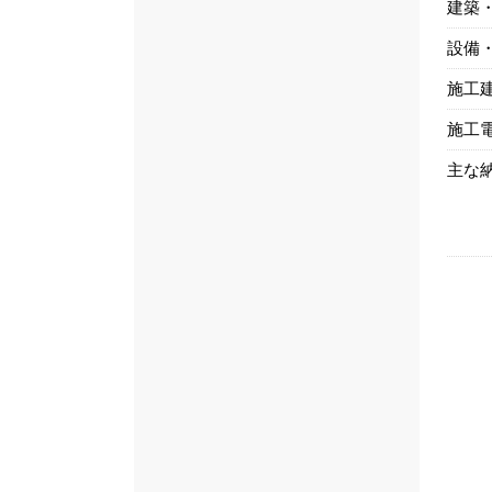
建築
設備
施工
施工
主な