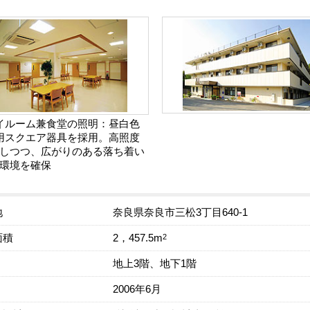
イルーム兼食堂の照明：昼白色
用スクエア器具を採用。高照度
しつつ、広がりのある落ち着い
環境を確保
地
奈良県奈良市三松3丁目640-1
面積
2
2，457.5m
地上3階、地下1階
2006年6月