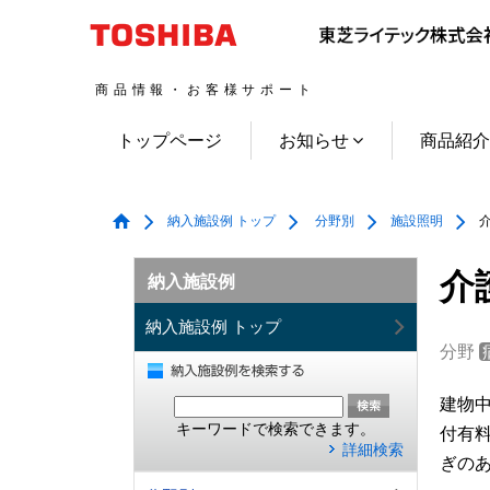
商品情報・お客様サポート
トップページ
お知らせ
商品紹
納入施設例 トップ
分野別
施設照明
介
介
納入施設例
納入施設例 トップ
分野
建物
キーワードで検索できます。
付有
詳細検索
ぎの