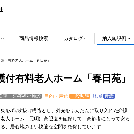
介
商品情報検索
カタログ
納入施設例
護付有料老人ホーム「春日苑」
護付有料老人ホーム「春日苑」
病院・医療福祉施設
目的・用途
一般照明
地域
近畿
中央を3階吹抜け構造とし、外光をふんだんに取り入れた介護
料老人ホーム。照明は高照度を確保して、高齢者にとって安ら
ある、居心地のよい快適な空間を確保しています