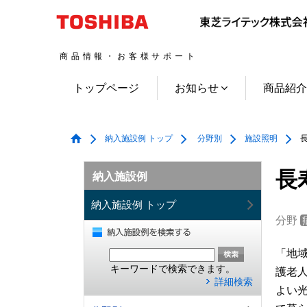
商品情報・お客様サポート
トップページ
お知らせ
商品紹
納入施設例 トップ
分野別
施設照明
長
長
納入施設例
納入施設例 トップ
分野
「地
キーワードで検索できます。
護老
詳細検索
よい