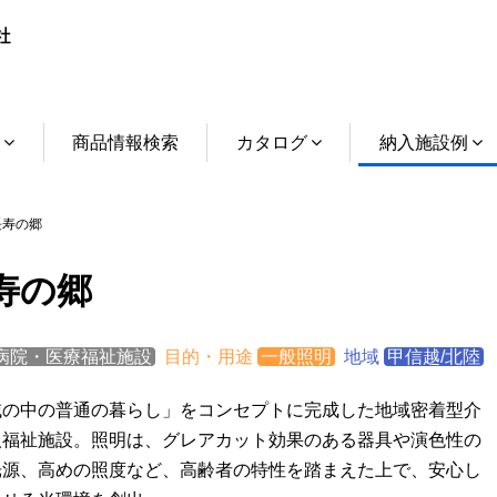
介
商品情報検索
カタログ
納入施設例
寿の郷
寿の郷
病院・医療福祉施設
目的・用途
一般照明
地域
甲信越/北陸
域の中の普通の暮らし」をコンセプトに完成した地域密着型介
人福祉施設。照明は、グレアカット効果のある器具や演色性の
光源、高めの照度など、高齢者の特性を踏まえた上で、安心し