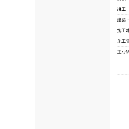
竣工
建築
施工
施工
主な