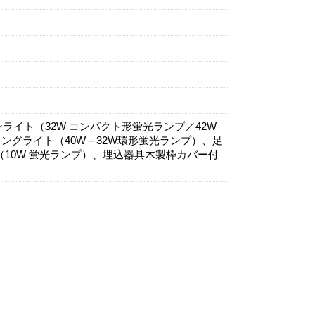
ンライト（32W コンパクト形蛍光ランプ／42W
ングライト（40W＋32W環形蛍光ランプ）、足
10W 蛍光ランプ）、埋込器具木製枠カバー付