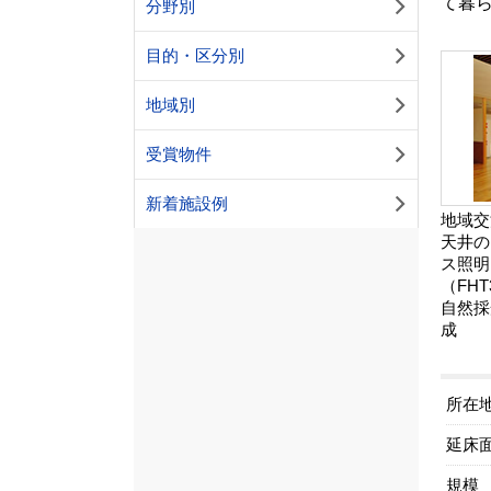
て暮
分野別
目的・区分別
地域別
受賞物件
新着施設例
地域交
天井の
ス照明
（FH
自然採
成
所在
延床
規模