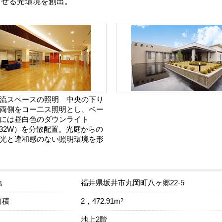
らせる光環境を創出。
流スペースの照明 中央の下り
両側をコー二ス照明とし、ベー
には昼白色のダウンライト
T32W）を分散配置。光庭からの
光と違和感のない照明環境を形
地
福井県坂井市丸岡町八ヶ郷22-5
面積
2
2，472.91m
地上2階