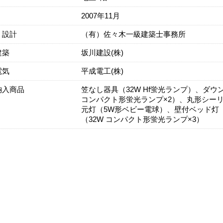
2007年11月
・設計
（有）佐々木一級建築士事務所
建築
坂川建設(株)
電気
平成電工(株)
納入商品
笠なし器具（32W Hf蛍光ランプ）、ダウ
コンパクト形蛍光ランプ×2）、丸形シーリ
元灯（5W形ベビー電球）、壁付ベッド灯（
（32W コンパクト形蛍光ランプ×3）