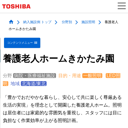
納入施設例 トップ
分野別
施設照明
養護老人
ホームきかたみ園
コンテンツメニュー
養護老人ホームきかたみ園
分野
病院・医療福祉施設
目的・用途
一般照明
LED照
明
地域
北海道/東北
「豊かでおだやかな暮らし、安心して共に楽しく尊厳ある
生活の実現」を理念として開園した養護老人ホーム。照明
は居住者には家庭的な雰囲気を重視し、スタッフには目に
負担なく作業効率が上がる照明計画。