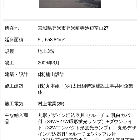
所在地
宮城県登米市登米町寺池辺室山27
延床面積
2
5，658.84m
規模
地上3階
竣工
2009年3月
建築・設計
(株)楠山設計
施工建築
(株)丸本組・(株)太田組特定建設工事共同企業
体
施工電気
村上電業(株)
主な納入商
丸形デザイン埋込器具“セルーチェ”乳白カバー
品
付（34W+27W環形蛍光ランプ）+ダウンライ
ト（32Wコンパクト形蛍光ランプ）、丸形デザ
イン埋込器具“セルーチェ”バッフル付