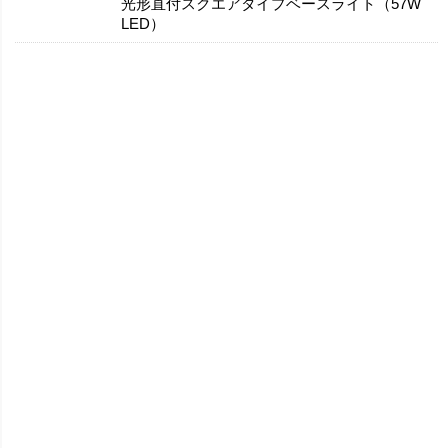
光形直付スクエアタイプベースライト（57W
LED）