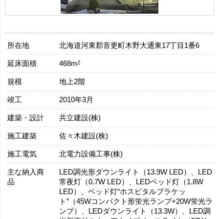
所在地
北海道河東郡音更町木野大通東17丁目1番6
延床面積
2
468m
規模
地上2階
竣工
2010年3月
建築・設計
共立建設(株)
施工建築
佐々木建設(株)
施工電気
北電力設備工事(株)
主な納入商
LED調光形ダウンライト（13.9W LED）、LED
品
常夜灯（0.7W LED）、LEDベッド灯（1.8W
LED）、ベッド灯“ホスピタルブラケッ
ト”（45Wコンパクト形蛍光ランプ+20W蛍光ラ
ンプ）、LEDダウンライト（13.3W）、LED調