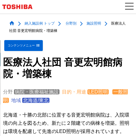
納入施設例 トップ
分野別
施設照明
医療法人
社団 音更宏明館病院・増築棟
コンテンツメニュー
医療法人社団 音更宏明館病
院・増築棟
分野
病院・医療福祉施設
目的・用途
LED照明
一般照
明
地域
北海道/東北
北海道・十勝の北部に位置する音更宏明館病院は、入院環
境の向上を図るため、新たに２階建ての病棟を増築。照明
は環境を配慮して先進のLED照明が採用されています。