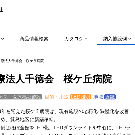
介
商品情報検索
カタログ
納入施設例
療法人千徳会 桜ケ丘病院
療法人千徳会 桜ケ丘病院
病院・医療福祉施設
目的・用途
LED照明
地域
近畿
8年を迎えた桜ケ丘病院は、現有施設の老朽化･狭隘化を改善
ため、箕島地区に新築移転。
備はほぼ全館をLED化。LEDダウンライトを中心に、LEDラ