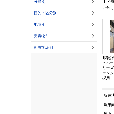
イン器
分野別
い分
目的・区分別
地域別
受賞物件
新着施設例
1階総
＊ベー
リーズ
エンジ
採用
所在
延床