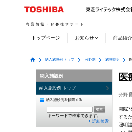
商品情報・お客様サポート
トップページ
お知らせ
商品紹
納入施設例 トップ
分野別
施設照明
医
医
納入施設例
納入施設例 トップ
分野
開院7
キーワードで検索できます。
する
詳細検索
照明設