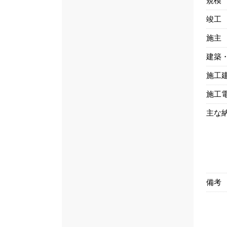
規模
竣工
施主
建築
施工
施工
主な
備考