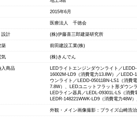
地上5階
2015年6月
医療法人 千徳会
・設計
(株)伊藤喜三郎建築研究所
建築
前田建設工業(株)
電気
(株)きんでん
納入商品
LEDライトエンジンダウンライト／LEDD-16
16002M-LD9（消費電力13.8W）／LEDD
ウンライト／LEDD-05011BN-LS1（消費電
7.8W）、LEDユニットフラット形ダウンライ
LEDライン器具／LEDL-09301L-LS
LEDR-148221WWK-LD9（消費電力48W）
外観・メイン画像撮影：プライズ山崎浩治