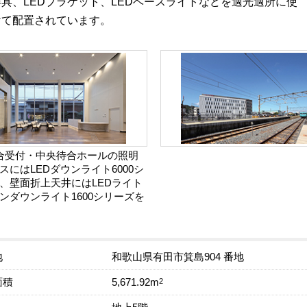
具、LEDブラケット、LEDベースライトなどを適光適所に使
けて配置されています。
合受付・中央待合ホールの照明
スにはLEDダウンライト6000シ
、壁面折上天井にはLEDライト
ンダウンライト1600シリーズを
地
和歌山県有田市箕島904 番地
面積
2
5,671.92m