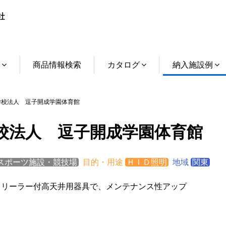
介
商品情報検索
カタログ
納入施設例
校法人 逗子開成学園体育館
校法人 逗子開成学園体育館
スポーツ施設・競技場
目的・用途
ＨＩＤ照明
地域
関東
トリーラー付高天井用器具で、メンテナンス性アップ