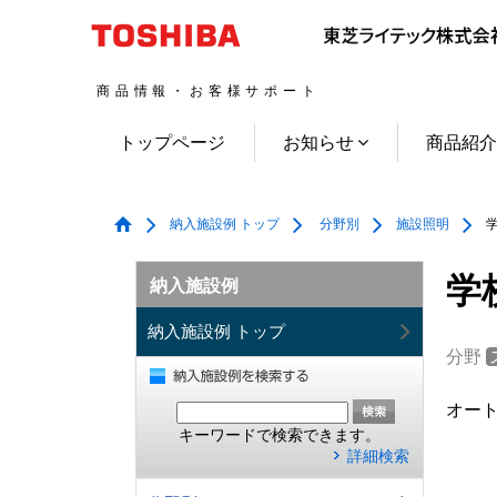
商品情報・お客様サポート
トップページ
お知らせ
商品紹
納入施設例 トップ
分野別
施設照明
学
学
納入施設例
納入施設例 トップ
分野
オー
キーワードで検索できます。
詳細検索