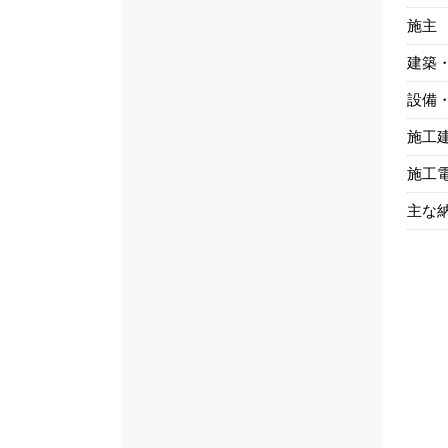
施主
建築
設備
施工
施工
主な