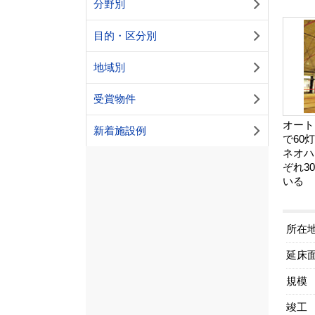
分野別
目的・区分別
地域別
受賞物件
オート
新着施設例
で60
ネオハ
ぞれ3
いる
所在
延床
規模
竣工