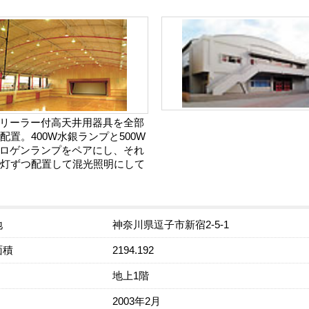
リーラー付高天井用器具を全部
灯配置。400W水銀ランプと500W
ロゲンランプをペアにし、それ
0灯ずつ配置して混光照明にして
地
神奈川県逗子市新宿2-5-1
面積
2194.192
地上1階
2003年2月