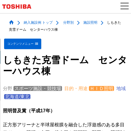
納入施設例 トップ
分野別
施設照明
しもきた
克雪ドーム センターハウス棟
コンテンツメニュー
しもきた克雪ドーム センタ
ーハウス棟
分野
スポーツ施設・競技場
目的・用途
ＨＩＤ照明
地域
北海道/東北
照明普及賞（平成17年）
正方形アリーナと半球屋根膜を融合した浮遊感のある多目