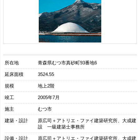
所在地
青森県むつ市真砂町93番地6
延床面積
3524.55
規模
地上2階
竣工
2005年7月
施主
むつ市
建築・設計
原広司＋アトリエ・ファイ建築研究所、大成建
設 一級建築士事務所
設備・設計
原広司＋アトリエ・ファイ建築研究所、大成建