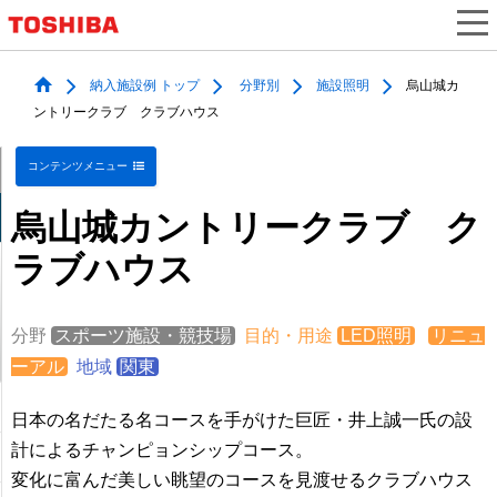
納入施設例 トップ
分野別
施設照明
烏山城カ
ントリークラブ クラブハウス
コンテンツメニュー
烏山城カントリークラブ ク
ラブハウス
分野
スポーツ施設・競技場
目的・用途
LED照明
リニュ
ーアル
地域
関東
日本の名だたる名コースを手がけた巨匠・井上誠一氏の設
計によるチャンピョンシップコース。
変化に富んだ美しい眺望のコースを見渡せるクラブハウス