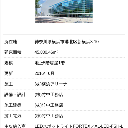
所在地
神奈川県横浜市港北区新横浜3-10
延床面積
2
45,800.46m
規模
地上5階塔屋1階
更新
2016年6月
施主
(株)横浜アリーナ
設備・設計
(株)竹中工務店
施工建築
(株)竹中工務店
施工電気
(株)竹中工務店
主な納入商
LEDスポットライトFORTEX／AL-LED-FSH-L