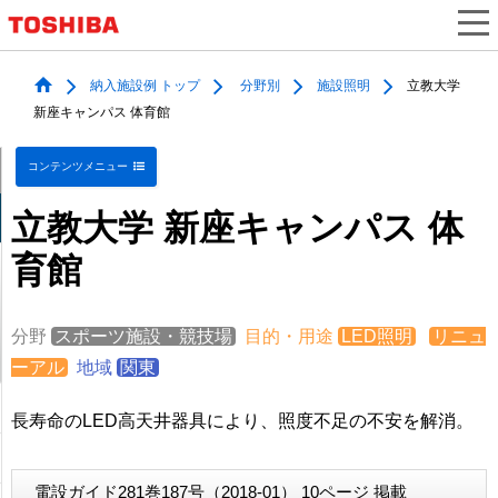
納入施設例 トップ
分野別
施設照明
立教大学
新座キャンパス 体育館
コンテンツメニュー
立教大学 新座キャンパス 体
育館
分野
スポーツ施設・競技場
目的・用途
LED照明
リニュ
ーアル
地域
関東
長寿命のLED高天井器具により、照度不足の不安を解消。
電設ガイド281巻187号（2018-01） 10ページ 掲載