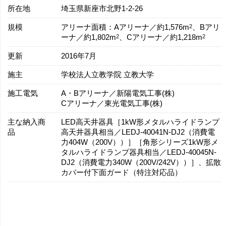
所在地
埼玉県新座市北野1-2-26
規模
2
アリーナ面積：Aアリーナ／約1,576m
、Bアリ
2
2
ーナ／約1,802m
、Cアリーナ／約1,218m
更新
2016年7月
施主
学校法人立教学院 立教大学
施工電気
A・Bアリーナ／新陽電気工事(株)
Cアリーナ／東光電気工事(株)
主な納入商
LED高天井器具［1kW形メタルハライドランプ
品
高天井器具相当／LEDJ-40041N-DJ2（消費電
力404W（200V））］［角形シリーズ1kW形メ
タルハライドランプ器具相当／LEDJ-40045N-
DJ2（消費電力340W（200V/242V））］、拡散
カバー付下面ガード（特注対応品）