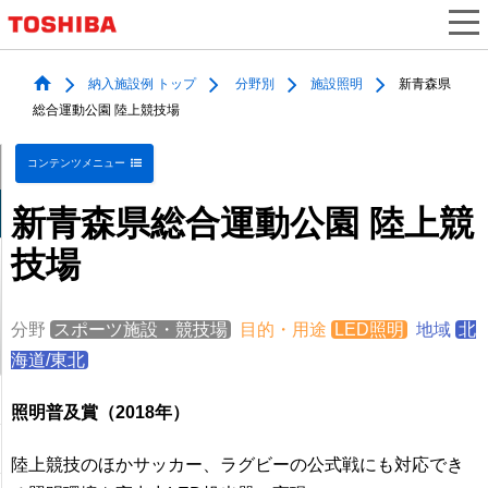
納入施設例 トップ
分野別
施設照明
新青森県
総合運動公園 陸上競技場
コンテンツメニュー
新青森県総合運動公園 陸上競
技場
分野
スポーツ施設・競技場
目的・用途
LED照明
地域
北
海道/東北
照明普及賞（2018年）
陸上競技のほかサッカー、ラグビーの公式戦にも対応でき