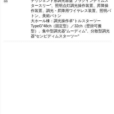
品
テリジェント形調光器盤“プラグインディムス
タースリー”、照明点灯調光操作装置、昇降操
作装置、調光・昇降用ワイヤレス装置、照明バ
トン、美術バトン
大ホール棟：調光操作卓“トルスターツー
TypeG”48ch（固定型）／32ch（壁掛可搬
型）、集中型調光器“ムーディム”、分散型調光
器“センピディムスターツー”