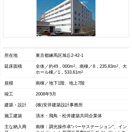
所在地
東京都練馬区旭丘2-42-1
延床面積
2
2
全体／約49，000m
、南棟／8，235.83m
、大
2
ホール棟／1，533.61m
規模
南棟／地下1階、地上7階
竣工
2008年9月
建築・設計
(株)安井建築設計事務所
施工建築
清水・飛鳥・松井建築共同企業体
主な納入商
南棟：調光操作卓“バーサステーション”、イン