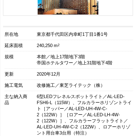
所在地
東京都千代田区内幸町1丁目1番1号
延床面積
2
240,250 m
規模
本館／地上17階地下3階
帝国ホテルタワー／地上31階地下4階
更新
2020年12月
施工電気
改修施工／東芝ライテック（株）
主な納入商
6型LEDフレネルスポットライト／AL-LED-
品
FSH6-L（115W）、フルカラーホリゾントライ
ト［アッパー／AL-LED-UH-4W-C-
2（122W）］［ロアー／AL-LED-LH-4W-
2（122W）］、フルカラーフラットライト／
AL-LED-UH-4W-C-2（122W）、ロアーホリゾ
ント用台車3台用（特注）