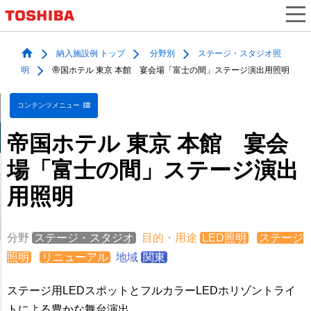
納入施設例 トップ
分野別
ステージ・スタジオ照
明
帝国ホテル 東京 本館 宴会場「富士の間」ステージ演出用照明
コンテンツメニュー
帝国ホテル 東京 本館 宴会
場「富士の間」ステージ演出
用照明
分野
ステージ・スタジオ
目的・用途
LED照明
ステージ
照明
リニューアル
地域
関東
ステージ用LEDスポットとフルカラーLEDホリゾントライ
トによる豊かな舞台演出。