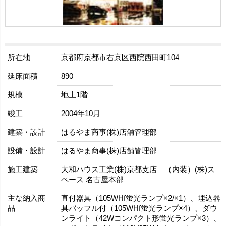
所在地
京都府京都市右京区西院西田町104
延床面積
890
規模
地上1階
竣工
2004年10月
建築・設計
はるやま商事(株)店舗管理部
設備・設計
はるやま商事(株)店舗管理部
施工建築
大和ハウス工業(株)京都支店 （内装）(株)ス
ペース 名古屋本部
主な納入商
直付器具（105WHf蛍光ランプ×2/×1）、埋込器
品
具バッフル付（105WHf蛍光ランプ×4）、ダウ
ンライト（42Wコンパクト形蛍光ランプ×3）、