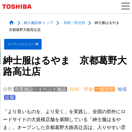
納入施設例 トップ
目的・区分別
紳士服はるやま
京都葛野大路高辻店
コンテンツメニュー
紳士服はるやま 京都葛野大
路高辻店
分野
商業施設・イベント施設
目的・用途
一般照明
地域
近畿
「より良いものを、より安く」を実践し、全国の郊外にロ
ードサイドの大規模店舗を展開している「紳士服はるや
ま」。オープンした京都葛野大路高辻店は、入りやすい雰