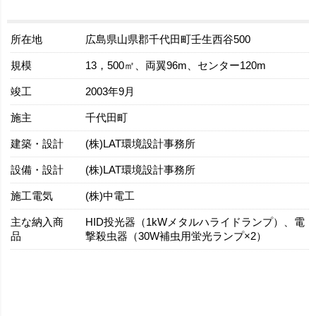
所在地
広島県山県郡千代田町壬生西谷500
規模
13，500㎡、両翼96m、センター120m
竣工
2003年9月
施主
千代田町
建築・設計
(株)LAT環境設計事務所
設備・設計
(株)LAT環境設計事務所
施工電気
(株)中電工
主な納入商
HID投光器（1kWメタルハライドランプ）、電
品
撃殺虫器（30W補虫用蛍光ランプ×2）