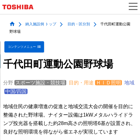
納入施設例 トップ
目的・区分別
千代田町運動公園
野球場
コンテンツメニュー
千代田町運動公園野球場
分野
スポーツ施設・競技場
目的・用途
ＨＩＤ照明
地域
中国/四国
地域住民の健康増進の促進と地域交流大会の開催を目的に
整備された野球場。ナイター設備は1kWメタルハライドラ
ンプ投光器を搭載した約28m高さの照明塔6基が設置され、
良好な照明環境を得ながら省エネが実現しています