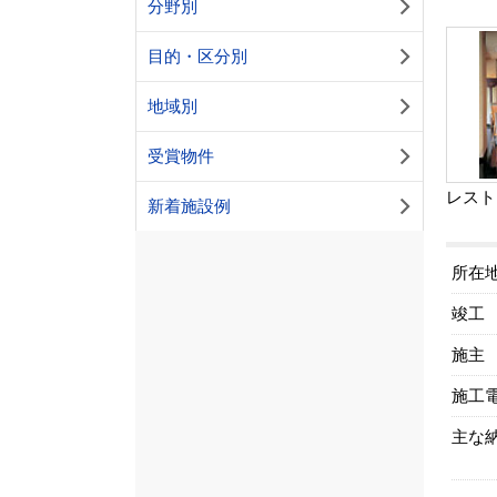
分野別
目的・区分別
地域別
受賞物件
レスト
新着施設例
所在
竣工
施主
施工
主な