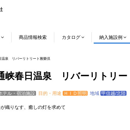
介
商品情報検索
カタログ
納入施設例
温泉 リバーリトリート雅樂倶
通峡春日温泉 リバーリトリー
ホテル・宿泊施設
目的・用途
ＨＩＤ照明
地域
甲信越/北陸
影が織りなす、癒しの灯を求めて