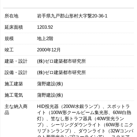
所在地
岩手県九戸郡山形村大字繋20-36-1
延床面積
1203.92
規模
地上2階
竣工
2000年12月
建築・設計
(株)ゼロ建築都市研究所
設備・設計
(株)ゼロ建築都市研究所
施工建築
蒲野建設(株)
施工電気
蒲野建設(株)
主な納入商
HID投光器（200W水銀ランプ）、スポットラ
品
イト（100W形クールビーム集光形、60W白熱
灯）、笠なし形トラフ器具（40W蛍光ラン
プ）、シーリングダウンライト（60W形ミニク
リプトンランプ）、ダウンライト（32Wコンパ