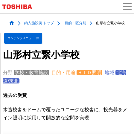
納入施設例 トップ
目的・区分別
山形村立繋小学校
コンテンツメニュー
山形村立繋小学校
分野
学校・教育施設
目的・用途
ＨＩＤ照明
地域
北海
道/東北
過去の受賞
木造校舎をドームで覆ったユニークな校舎に、投光器をメ
イン照明に採用して開放的な空間を実現