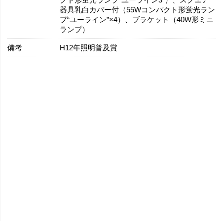
クト形蛍光ランプ“ユーライン3”）、スクエア
器具乳白カバー付（55Wコンパクト形蛍光ラン
プ“ユーライン”×4）、ブラケット（40W形ミニ
ランプ）
備考
H12年照明普及賞