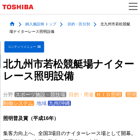
納入施設例 トップ
目的・区分別
北九州市若松競艇
場ナイターレース照明設備
コンテンツメニュー
北九州市若松競艇場ナイター
レース照明設備
分野
スポーツ施設・競技場
目的・用途
ＨＩＤ照明
照明
制御システム
地域
九州/沖縄
照明普及賞（平成16年）
集客力向上へ。全国3場目のナイターレース場として開幕。