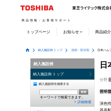
商品情報・お客様サポート
トップページ
お知らせ
商品紹
納入施設例 トップ
目的・区分別
日本ハムフ
日
納入施設例
納入施設例 トップ
分野
照明普
キーワードで検索できます。
詳細検索
演色
器具配