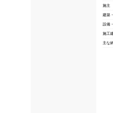
施主
建築
設備
施工
主な