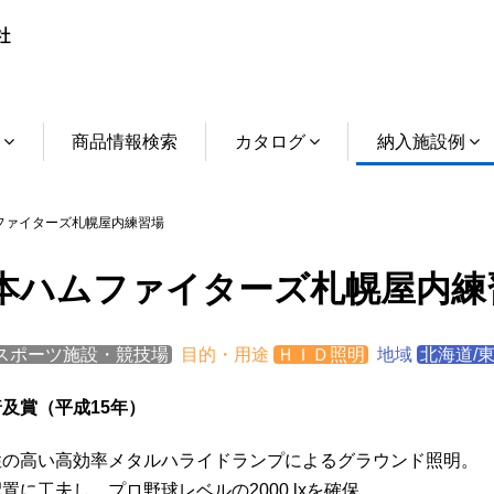
介
商品情報検索
カタログ
納入施設例
ァイターズ札幌屋内練習場
本ハムファイターズ札幌屋内練
スポーツ施設・競技場
目的・用途
ＨＩＤ照明
地域
北海道/
及賞（平成15年）
性の高い高効率メタルハライドランプによるグラウンド照明。
置に工夫し、プロ野球レベルの2000 lxを確保