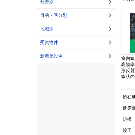
分野別
目的・区分別
地域別
受賞物件
新着施設例
室内練
高効率
形反射
線状の
所在
延床
規模
竣工