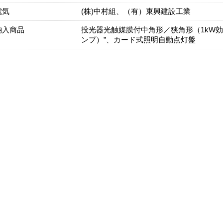
電気
(株)中村組、（有）東興建設工業
納入商品
投光器光触媒膜付中角形／狭角形（1kW
ンプ）”、カード式照明自動点灯盤