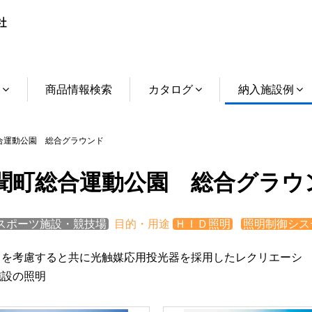
介
商品情報検索
カタログ
納入施設例
運動公園 総合グラウンド
聞町総合運動公園 総合グラウ
スポーツ施設・競技場
目的・用途
ＨＩＤ照明
照明制御シス
力を考慮すると共に光触媒応用投光器を採用したレクリエーシ
施設の照明