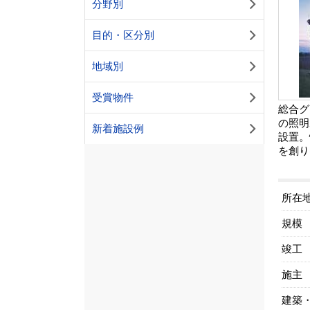
分野別
目的・区分別
地域別
受賞物件
総合グ
の照明
新着施設例
設置。
を創り
所在
規模
竣工
施主
建築