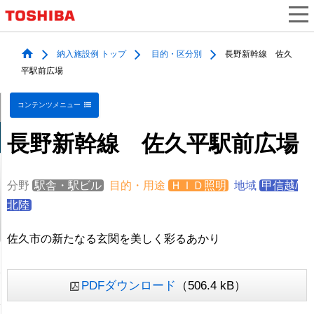
納入施設例 トップ
目的・区分別
長野新幹線 佐久
平駅前広場
コンテンツメニュー
長野新幹線 佐久平駅前広場
分野
駅舎・駅ビル
目的・用途
ＨＩＤ照明
地域
甲信越/
北陸
佐久市の新たなる玄関を美しく彩るあかり
PDFダウンロード
（506.4 kB）