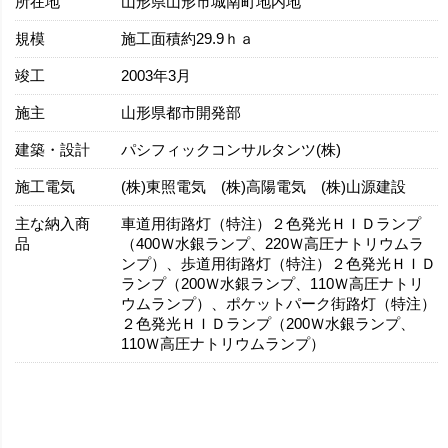
所在地
山形県山形市城南町地内地
規模
施工面積約29.9ｈａ
竣工
2003年3月
施主
山形県都市開発部
建築・設計
パシフィックコンサルタンツ(株)
施工電気
(株)東照電気 (株)高陽電気 (株)山源建設
主な納入商
車道用街路灯（特注）２色発光ＨＩＤランプ
品
（400Ｗ水銀ランプ、220Ｗ高圧ナトリウムラ
ンプ）、歩道用街路灯（特注）２色発光ＨＩＤ
ランプ（200Ｗ水銀ランプ、110Ｗ高圧ナトリ
ウムランプ）、ポケットパーク街路灯（特注）
２色発光ＨＩＤランプ（200Ｗ水銀ランプ、
110Ｗ高圧ナトリウムランプ）