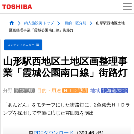
納入施設例 トップ
目的・区分別
山形駅西地区土地
区画整理事業「霞城公園南口線」街路灯
コンテンツメニュー
山形駅西地区土地区画整理事
業「霞城公園南口線」街路灯
分野
景観照明
目的・用途
ＨＩＤ照明
地域
北海道/東北
「あんどん」をモチーフにした街路灯に、2色発光ＨＩＤラ
ンプを採用して季節に応じた雰囲気を演出
PDFダウンロード
（399.46 kB）