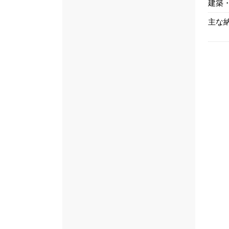
建築
主な