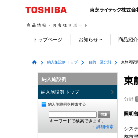
商品情報・お客様サポート
トップページ
お知らせ
商品紹
納入施設例 トップ
目的・区分別
東静岡駅周
東
納入施設例
納入施設例 トップ
分野
照明普
キーワードで検索できます。
詳細検索
シス
都市