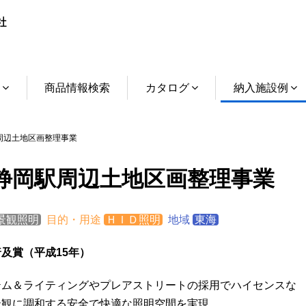
介
商品情報検索
カタログ
納入施設例
辺土地区画整理事業
静岡駅周辺土地区画整理事業
景観照明
目的・用途
ＨＩＤ照明
地域
東海
及賞（平成15年）
テム＆ライティングやプレアストリートの採用でハイセンスな
景観に調和する安全で快適な照明空間を実現