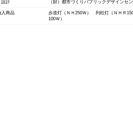
・設計
（財）都市づくりパブリックデザインセン
納入商品
歩道灯（ＮＨ250Ｗ） 列柱灯（ＮＨＲ1
100Ｗ）