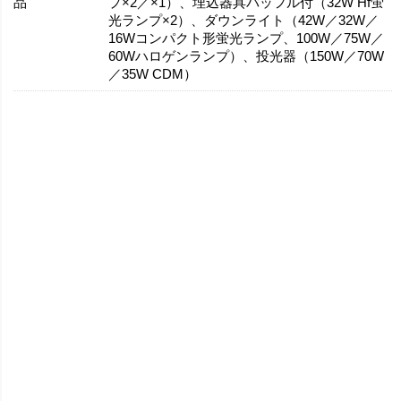
品
プ×2／×1）、埋込器具バッフル付（32W Hf蛍
光ランプ×2）、ダウンライト（42W／32W／
16Wコンパクト形蛍光ランプ、100W／75W／
60Wハロゲンランプ）、投光器（150W／70W
／35W CDM）