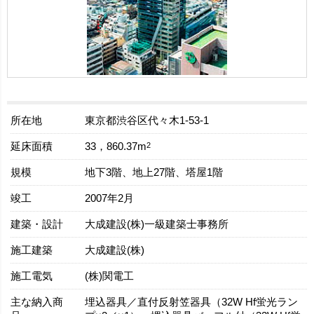
所在地
東京都渋谷区代々木1-53-1
延床面積
2
33，860.37m
規模
地下3階、地上27階、塔屋1階
竣工
2007年2月
建築・設計
大成建設(株)一級建築士事務所
施工建築
大成建設(株)
施工電気
(株)関電工
主な納入商
埋込器具／直付反射笠器具（32W Hf蛍光ラン