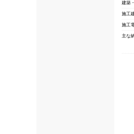
建築
施工
施工
主な