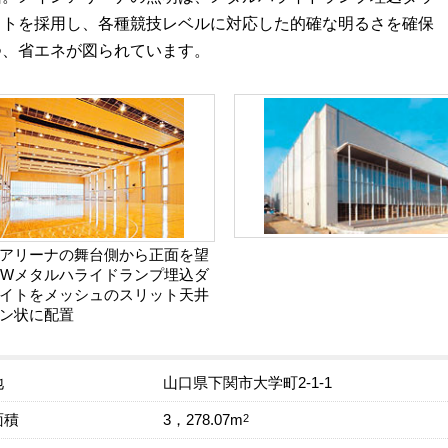
イトを採用し、各種競技レベルに対応した的確な明るさを確保
つ、省エネが図られています。
アリーナの舞台側から正面を望
kWメタルハライドランプ埋込ダ
イトをメッシュのスリット天井
ン状に配置
地
山口県下関市大学町2-1-1
面積
2
3，278.07m