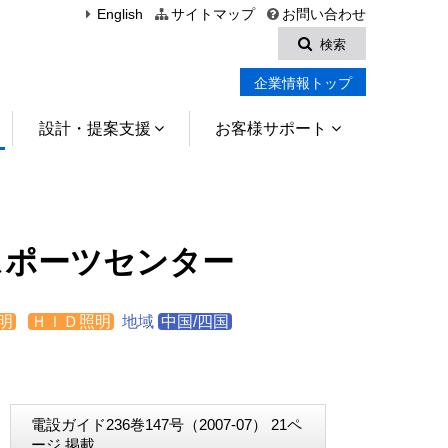
English
サイトマップ
お問い合わせ
検索
企業情報トップ
設計・提案支援
お客様サポート
スポーツセンター
明
ＨＩＤ照明
地域
中国/四国
電設ガイド236巻147号（2007-07） 21ペ
ージ 掲載