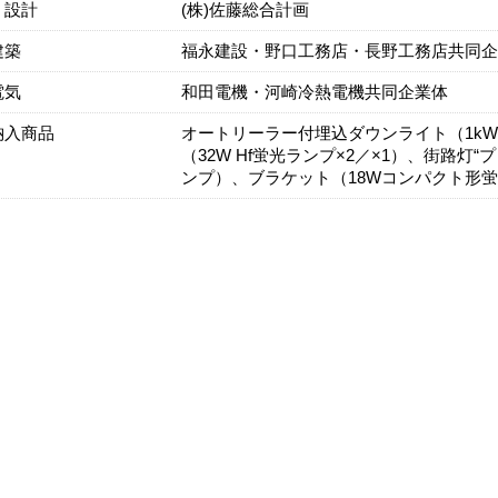
・設計
(株)佐藤総合計画
建築
福永建設・野口工務店・長野工務店共同企
電気
和田電機・河崎冷熱電機共同企業体
納入商品
オートリーラー付埋込ダウンライト（1k
（32W Hf蛍光ランプ×2／×1）、街路灯
ンプ）、ブラケット（18Wコンパクト形