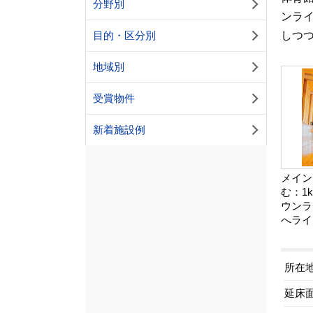
分野別
ンラ
しつ
目的・区分別
地域別
受賞物件
新着施設例
メイン
む：1
ウンラ
へライ
所在
延床