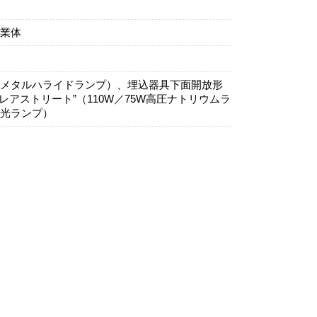
業体
Wメタルハライドランプ）、埋込器具下面開放形
“プレアストリート”（110W／75W高圧ナトリウムラ
蛍光ランプ）