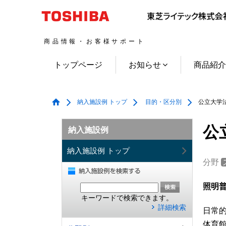
商品情報・お客様サポート
トップページ
お知らせ
商品紹
納入施設例 トップ
目的・区分別
公立大学法
公
納入施設例
納入施設例 トップ
分野
照明普
キーワードで検索できます。
詳細検索
日常
体育