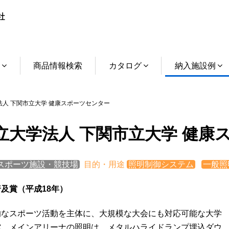
介
商品情報検索
カタログ
納入施設例
人 下関市立大学 健康スポーツセンター
立大学法人 下関市立大学 健康
スポーツ施設・競技場
目的・用途
照明制御システム
一般照
及賞（平成18年）
的なスポーツ活動を主体に、大規模な大会にも対応可能な大学
館。メインアリーナの照明は、メタルハライドランプ埋込ダウ