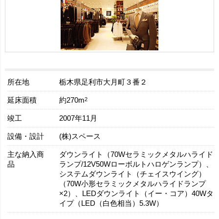
所在地
栃木県足利市大月町３番２
延床面積
2
約270m
竣工
2007年11月
設備・設計
(株)スペース
主な納入商
ダウンライト（70Wセラミックメタルハライド
品
ランプ/12V50Wローボルトハロゲンランプ）、
システムダウンライト（チェイスウイング）
（70W小形セラミックメタルハライドランプ
×2）、LEDダウンライト（イー・コア）40Wタ
イプ（LED（白色相当）5.3W）