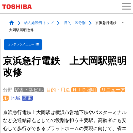
納入施設例 トップ
目的・区分別
京浜急行電鉄 上
大岡駅照明改修
コンテンツメニュー
京浜急行電鉄 上大岡駅照明
改修
分野
駅舎・駅ビル
目的・用途
ＨＩＤ照明
リニューア
ル
地域
関東
京浜急行電鉄上大岡駅は横浜市営地下鉄やバスターミナル
など交通結節点としての役割を担う主要駅。高齢者にも安
心して歩行ができるプラットホームの実現に向けて、省エ