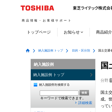
商品情報・お客様サポート
トップページ
お知らせ
商品紹
納入施設例 トップ
目的・区分別
国土交通省
国
納入施設例
納入施設例 トップ
分野
国土
キーワードで検索できます。
成。
詳細検索
って