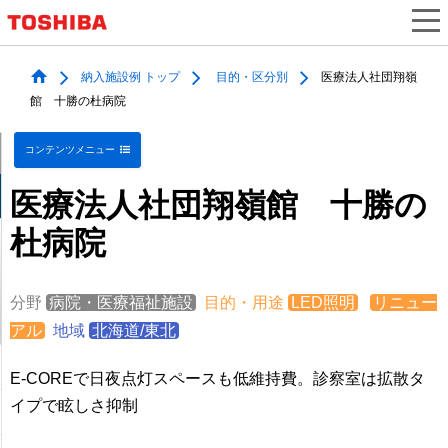
納入施設例 トップ
目的・区分別
医療法人社団翔嶺
館 十勝の杜病院
コンテンツメニュー
医療法人社団翔嶺館 十勝の
杜病院
分野
病院・医療福祉施設
目的・用途
LED照明
リニュー
アル
地域
北海道/東北
E-COREで日夜点灯スペースも低維持費。診察室は拡散タ
イプで眩しさ抑制