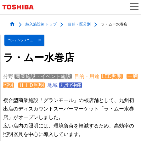
納入施設例 トップ
目的・区分別
ラ・ムー水巻店
コンテンツメニュー
ラ・ムー水巻店
分野
商業施設・イベント施設
目的・用途
LED照明
一般
照明
ＨＩＤ照明
地域
九州/沖縄
複合型商業施設「グランモール」の核店舗として、九州初
出店のディスカウントスーパーマーケット「ラ・ムー水巻
店」がオープンしました。
広い店内の照明には、環境負荷を軽減するため、高効率の
照明器具を中心に導入しています。