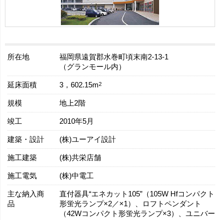
所在地
福岡県遠賀郡水巻町頃末南2-13-1
（グランモール内）
延床面積
2
3，602.15m
規模
地上2階
竣工
2010年5月
建築・設計
(株)ユーアイ設計
施工建築
(株)共栄店舗
施工電気
(株)中電工
主な納入商
直付器具“エネカット105”（105W Hfコンパクト
品
形蛍光ランプ×2／×1）、ロフトペンダント
（42Wコンパクト形蛍光ランプ×3）、ユニバー