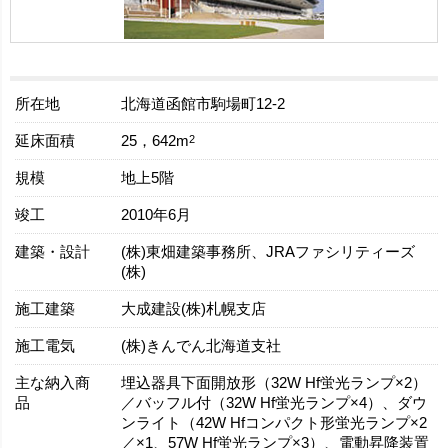
所在地
北海道函館市駒場町12-2
延床面積
2
25，642m
規模
地上5階
竣工
2010年6月
建築・設計
(株)東畑建築事務所、JRAファシリティーズ
(株)
施工建築
大成建設(株)札幌支店
施工電気
(株)きんでん北海道支社
主な納入商
埋込器具下面開放形（32W Hf蛍光ランプ×2）
品
／バッフル付（32W Hf蛍光ランプ×4）、ダウ
ンライト（42W Hfコンパクト形蛍光ランプ×2
／×1、57W Hf蛍光ランプ×3）、電動昇降装置