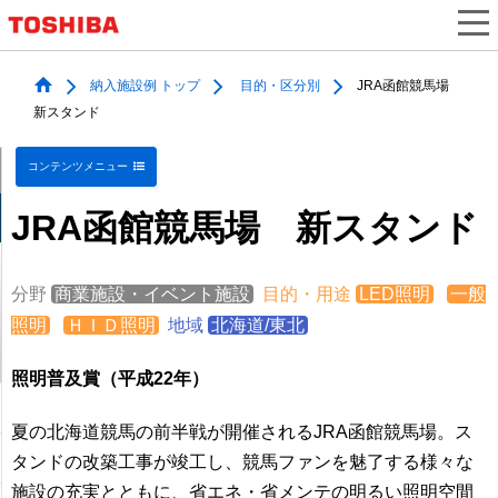
納入施設例 トップ
目的・区分別
JRA函館競馬場
新スタンド
コンテンツメニュー
JRA函館競馬場 新スタンド
分野
商業施設・イベント施設
目的・用途
LED照明
一般
照明
ＨＩＤ照明
地域
北海道/東北
照明普及賞（平成22年）
夏の北海道競馬の前半戦が開催されるJRA函館競馬場。ス
タンドの改築工事が竣工し、競馬ファンを魅了する様々な
施設の充実とともに、省エネ・省メンテの明るい照明空間