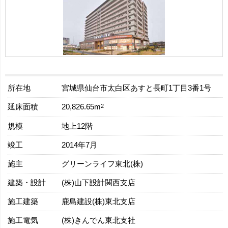
所在地
宮城県仙台市太白区あすと長町1丁目3番1号
延床面積
2
20,826.65m
規模
地上12階
竣工
2014年7月
施主
グリーンライフ東北(株)
建築・設計
(株)山下設計関西支店
施工建築
鹿島建設(株)東北支店
施工電気
(株)きんでん東北支社