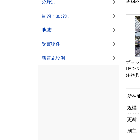
さ感
分野別
目的・区分別
地域別
受賞物件
新着施設例
プラッ
LED
注器具
所在
規模
更新
施主