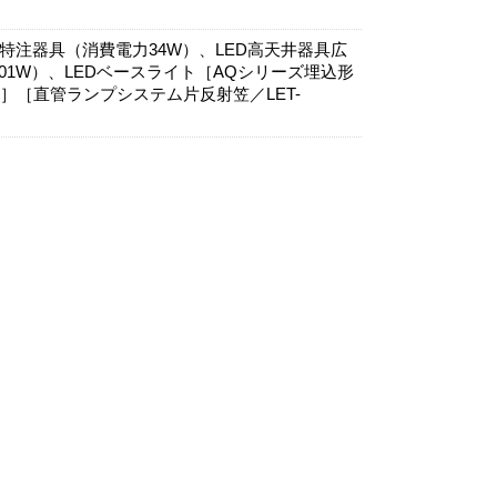
特注器具（消費電力34W）、LED高天井器具広
電力101W）、LEDベースライト［AQシリーズ埋込形
.9W）］［直管ランプシステム片反射笠／LET-