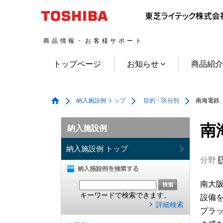
商品情報・お客様サポート
トップページ
お知らせ
商品紹
納入施設例 トップ
目的・区分別
南海電鉄
南
納入施設例
納入施設例 トップ
分野
南大
キーワードで検索できます。
設備
詳細検索
プラ