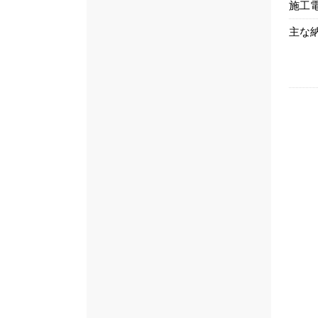
施工
主な