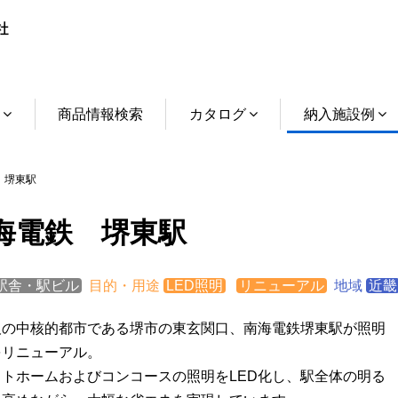
介
商品情報検索
カタログ
納入施設例
 堺東駅
海電鉄 堺東駅
駅舎・駅ビル
目的・用途
LED照明
リニューアル
地域
近畿
阪の中核的都市である堺市の東玄関口、南海電鉄堺東駅が照明
をリニューアル。
ットホームおよびコンコースの照明をLED化し、駅全体の明る