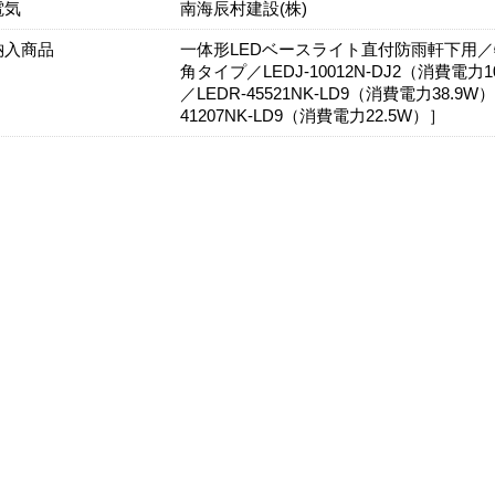
電気
南海辰村建設(株)
納入商品
一体形LEDベースライト直付防雨軒下用／
角タイプ／LEDJ-10012N-DJ2（消費
／LEDR-45521NK-LD9（消費電力38
41207NK-LD9（消費電力22.5W）］