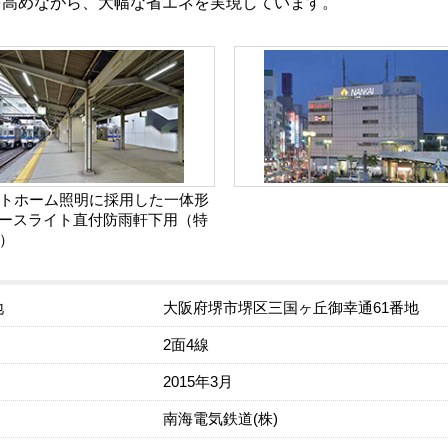
を高めながら、大幅な省エネを実現しています。
トホーム照明に採用した一体形
ベースライト直付防雨軒下用（特
）
地
大阪府堺市堺区三国ヶ丘御幸通61番地
2面4線
2015年3月
南海電気鉄道(株)