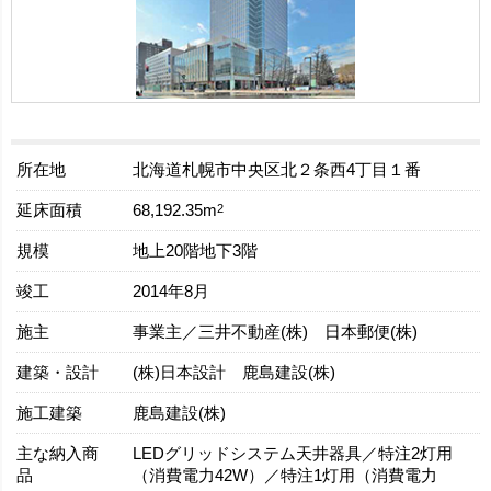
所在地
北海道札幌市中央区北２条西4丁目１番
延床面積
2
68,192.35m
規模
地上20階地下3階
竣工
2014年8月
施主
事業主／三井不動産(株) 日本郵便(株)
建築・設計
(株)日本設計 鹿島建設(株)
施工建築
鹿島建設(株)
主な納入商
LEDグリッドシステム天井器具／特注2灯用
品
（消費電力42W）／特注1灯用（消費電力