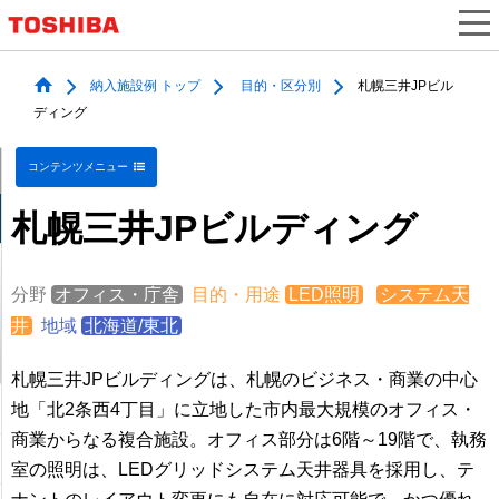
納入施設例 トップ
目的・区分別
札幌三井JPビル
ディング
コンテンツメニュー
札幌三井JPビルディング
分野
オフィス・庁舎
目的・用途
LED照明
システム天
井
地域
北海道/東北
札幌三井JPビルディングは、札幌のビジネス・商業の中心
地「北2条西4丁目」に立地した市内最大規模のオフィス・
商業からなる複合施設。オフィス部分は6階～19階で、執務
室の照明は、LEDグリッドシステム天井器具を採用し、テ