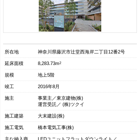
所在地
神奈川県藤沢市辻堂西海岸二丁目12番2号
延床面積
2
8,283.73m
規模
地上5階
竣工
2016年8月
施主
事業主／東京建物(株)
運営受託／ (株)ツクイ
施工建築
大末建設(株)
施工電気
橋本電気工事(株)
主な納入商
LEDユニットフラットダウンライト／