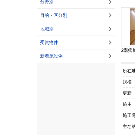
分野別
目的・区分別
地域別
受賞物件
2階病
新着施設例
所在
規模
更新
施主
施工
主な