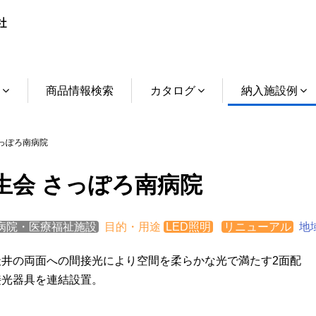
介
商品情報検索
カタログ
納入施設例
っぽろ南病院
生会 さっぽろ南病院
病院・医療福祉施設
目的・用途
LED照明
リニューアル
地
天井の両面への間接光により空間を柔らかな光で満たす2面配
接光器具を連結設置。