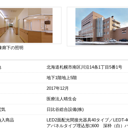
棟廊下の照明
地
北海道札幌市南区川沿14条1丁目5番1号
地下1階地上5階
2017年12月
医療法人晴生会
電気
日比谷総合設備(株)
納入商品
LED2面配光間接光器具40タイプ／LEDT-40
アパネルタイプ埋込形□600 深枠（白）パネル