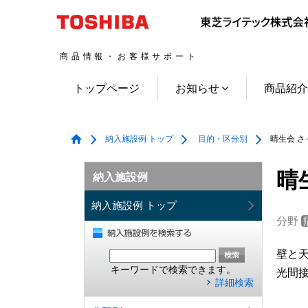
商品情報・お客様サポート
トップページ
お知らせ
商品紹
納入施設例 トップ
目的・区分別
晴生会 さ
晴
納入施設例
納入施設例 トップ
分野
壁と
キーワードで検索できます。
光間
詳細検索