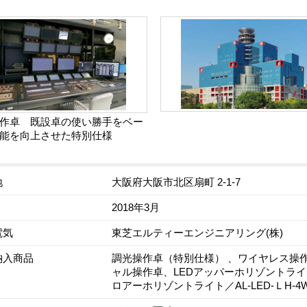
作卓 既設卓の使い勝手をベー
能を向上させた特別仕様
地
大阪府大阪市北区扇町 2-1-7
2018年3月
電気
東芝エルティーエンジニアリング(株)
納入商品
調光操作卓（特別仕様） 、ワイヤレス操作器、
ャル操作卓、LEDアッパーホリゾントライト／A
ロアーホリゾントライト／AL-LED-ＬH-4