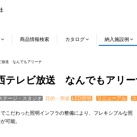
介
商品情報検索
カタログ
納入施設例
放送 なんでもアリーナ
西テレビ放送 なんでもアリー
ステージ・スタジオ
目的・用途
LED照明
リニューアル
ス
までこだわった照明インフラの整備により、フレキシブルな照
作が可能。