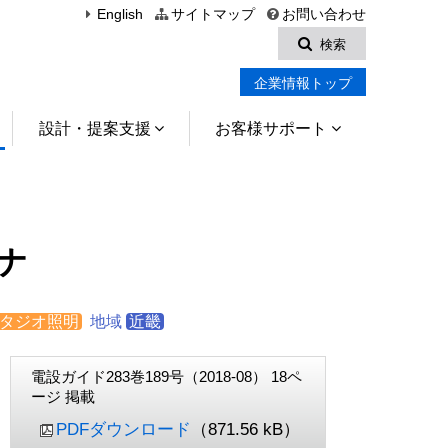
English
サイトマップ
お問い合わせ
検索
企業情報トップ
設計・提案支援
お客様サポート
ナ
タジオ照明
地域
近畿
電設ガイド283巻189号（2018-08） 18ペ
ージ 掲載
PDFダウンロード
（871.56 kB）