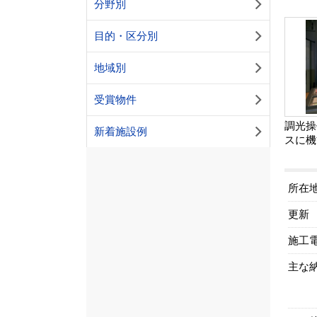
分野別
目的・区分別
地域別
受賞物件
調光操
新着施設例
スに機
所在
更新
施工
主な