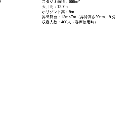
他
2
スタジオ面積：666m
天井高：12.7m
ホリゾント高：9m
昇降舞台：12m×7m（昇降高さ90cm、9 
収容人数：400人（客席使用時）