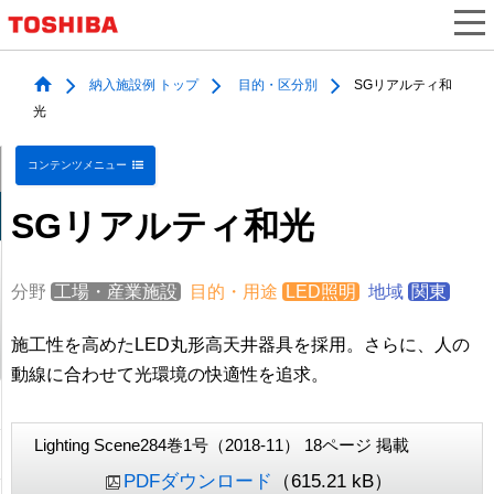
納入施設例 トップ
目的・区分別
SGリアルティ和
光
コンテンツメニュー
SGリアルティ和光
分野
工場・産業施設
目的・用途
LED照明
地域
関東
施工性を高めたLED丸形高天井器具を採用。さらに、人の
動線に合わせて光環境の快適性を追求。
Lighting Scene284巻1号（2018-11） 18ページ 掲載
PDFダウンロード
（615.21 kB）