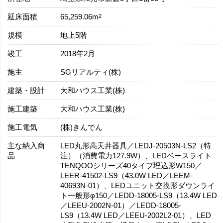
延床面積
2
65,259.06m
規模
地上5階
竣工
2018年2月
施主
SGリアルティ(株)
建築・設計
大和ハウス工業(株)
施工建築
大和ハウス工業(株)
施工電気
(株)きんでん
主な納入商
LED丸形高天井器具／LEDJ-20503N-LS2（特
品
注）（消費電力127.9W）、LEDベースライト
TENQOOシリーズ40タイプ埋込形W150／
LEER-41502-LS9（43.0W LED／LEEM-
40693N-01）、LEDユニット交換形ダウンライ
ト一般形φ150／LEDD-18005-LS9（13.4W LED
／LEEU-2002N-01）／LEDD-18005-
LS9（13.4W LED／LEEU-2002L2-01）、LED