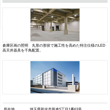
倉庫区画の照明 丸形の形状で施工性を高めた特注仕様のLED
高天井器具を千鳥配置。
所在地
埼玉県和光市新倉5丁目1番63号