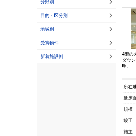
分野別
目的・区分別
地域別
受賞物件
4階の
新着施設例
ダウン
明。
所在
延床
規模
竣工
施主