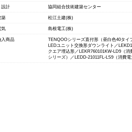
・設計
協同組合技術建築センター
建築
松江土建(株)
電気
島根電工(株)
納入商品
TENQOOシリーズ直付形（昼白色40タイプ）／
LEDユニット交換形ダウンライト／LEKD153
クエア埋込形／LEKR760101KW-LD9（
シリーズ）／LEDD-21011FL-LS9（消費電