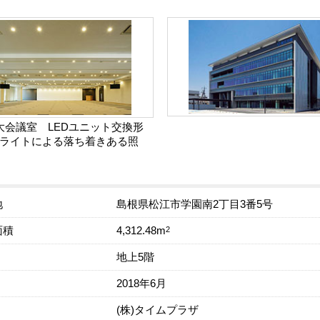
大会議室 LEDユニット交換形
ライトによる落ち着きある照
地
島根県松江市学園南2丁目3番5号
面積
2
4,312.48m
地上5階
2018年6月
(株)タイムプラザ