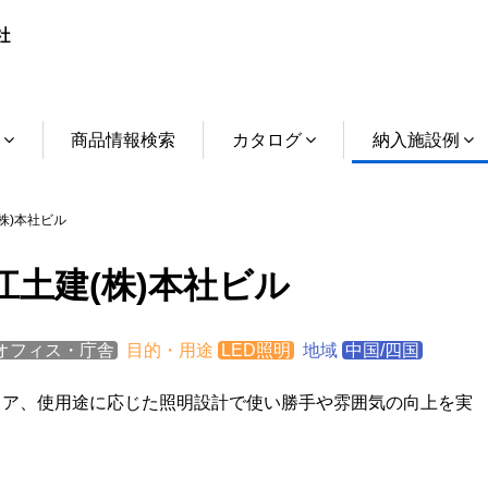
介
商品情報検索
カタログ
納入施設例
株)本社ビル
江土建(株)本社ビル
オフィス・庁舎
目的・用途
LED照明
地域
中国/四国
ロア、使用途に応じた照明設計で使い勝手や雰囲気の向上を実