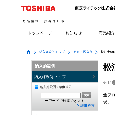
商品情報・お客様サポート
トップページ
お知らせ
商品紹
納入施設例 トップ
目的・区分別
松江土建(
松
納入施設例
納入施設例 トップ
分野
全フ
キーワードで検索できます。
現。
詳細検索