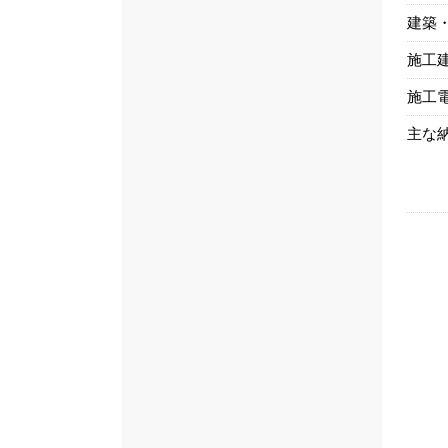
建築
施工
施工
主な