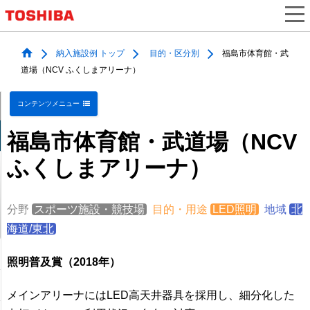
納入施設例 トップ
目的・区分別
福島市体育館・武
道場（NCV ふくしまアリーナ）
コンテンツメニュー
福島市体育館・武道場（NCV
ふくしまアリーナ）
分野
スポーツ施設・競技場
目的・用途
LED照明
地域
北
海道/東北
照明普及賞（2018年）
メインアリーナにはLED高天井器具を採用し、細分化した