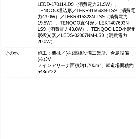
LEDD-17011-LD9（消費電力31.9W）、
TENQOO埋込形／LEKR415693N-LS9（消費電
力43.0W）／LEKR415323N-LS9（消費電力
19.5W）、TENQOO直付形／LEKT407693N-
LS9（消費電力43.0W）、TENQOO LED小形角
形投光器／LEDS-02907NM-LS9（消費電力
20.0W）
その他
施工：機械／(株)高橋設備工業所、倉島設備
(株)JV
2
メインアリーナ面積約1,700m
、武道場面積約
2
543m
×2