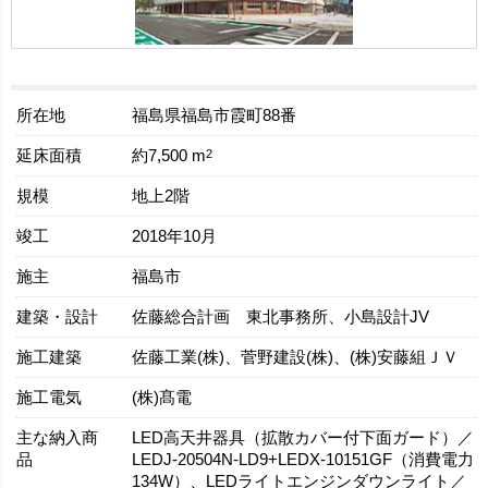
所在地
福島県福島市霞町88番
延床面積
2
約7,500 m
規模
地上2階
竣工
2018年10月
施主
福島市
建築・設計
佐藤総合計画 東北事務所、小島設計JV
施工建築
佐藤工業(株)、菅野建設(株)、(株)安藤組ＪＶ
施工電気
(株)髙電
主な納入商
LED高天井器具（拡散カバー付下面ガード）／
品
LEDJ-20504N-LD9+LEDX-10151GF（消費電力
134W）、LEDライトエンジンダウンライト／