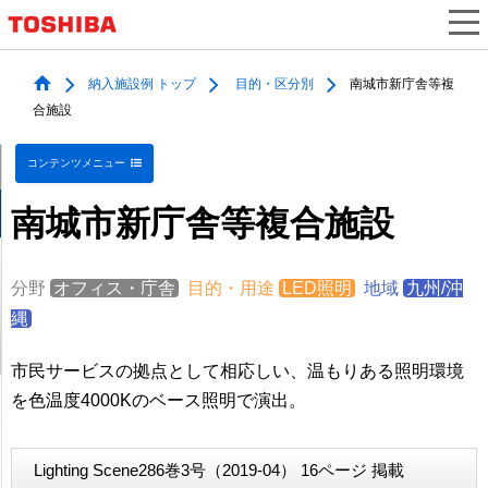
納入施設例 トップ
目的・区分別
南城市新庁舎等複
合施設
コンテンツメニュー
南城市新庁舎等複合施設
分野
オフィス・庁舎
目的・用途
LED照明
地域
九州/沖
縄
市民サービスの拠点として相応しい、温もりある照明環境
を色温度4000Kのベース照明で演出。
Lighting Scene286巻3号（2019-04） 16ページ 掲載