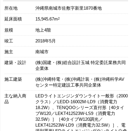
所在地
沖縄県南城市佐敷字新里1870番地
延床面積
2
15,945.67m
規模
地上4階
竣工
2018年5月
施主
南城市
建築・設計
(株)国建・(株)総合設計玉城 特定委託業務共同
企業体
施工建築
(株)沖縄特電・(株)沖縄計装・(株)沖縄科学AV
センター特定建設工事共同企業体
主な納入商
LEDライトエンジンダウンライト一般形（2000
品
クラス）／LEDD-16002M-LD9（消費電力
18.2W）、TENQOOシリーズ直付形［40タイ
プW120／LEKT412523W-LS9（消費電力
32.5W）］［40タイプW120調光／
LEKT412523W-LD9（消費電力32.5W）］、電
源別置形LEDライトエンジンダウンライト白色